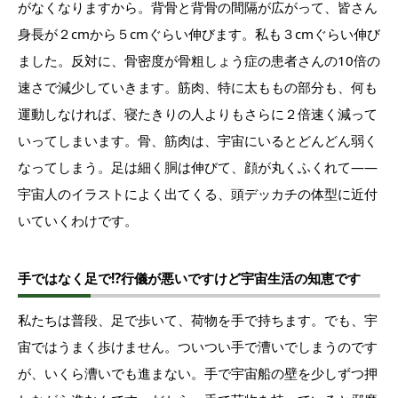
がなくなりますから。背骨と背骨の間隔が広がって、皆さん
身長が２cmから５cmぐらい伸びます。私も３cmぐらい伸び
ました。反対に、骨密度が骨粗しょう症の患者さんの10倍の
速さで減少していきます。筋肉、特に太ももの部分も、何も
運動しなければ、寝たきりの人よりもさらに２倍速く減って
いってしまいます。骨、筋肉は、宇宙にいるとどんどん弱く
なってしまう。足は細く胴は伸びて、顔が丸くふくれて――
宇宙人のイラストによく出てくる、頭デッカチの体型に近付
いていくわけです。
手ではなく足で!?行儀が悪いですけど宇宙生活の知恵です
私たちは普段、足で歩いて、荷物を手で持ちます。でも、宇
宙ではうまく歩けません。ついつい手で漕いでしまうのです
が、いくら漕いでも進まない。手で宇宙船の壁を少しずつ押