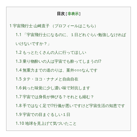
目次
[
非表示
]
1
宇宙飛行士 山崎直子 （プロフィールはこちら）
1.1
「宇宙飛行士になるのに、１日どれぐらい勉強しなければ
いけないですか？」
1.2
もっとたくさんの人に行ってほしい
1.3
乗り物酔いの人は宇宙でも酔ってしまうの!?
1.4
無重力までの道のりは、案外○○○なんです
1.5
タテ・ヨコ・ナナメと自由自在
1.6
鈍った味覚に少し濃い味で対抗します
1.7
宇宙では身長が伸びる？それとも縮む？
1.8
手ではなく足で!?行儀が悪いですけど宇宙生活の知恵です
1.9
宇宙での目まぐるしい１日
1.10
地球を見上げて気づいたこと