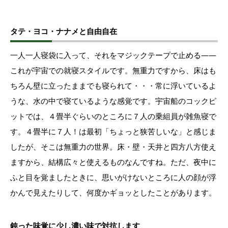
タテ・ヨコ・ナナメと自由自在
一人一人寝袋に入って、それをマジックテープで止める――
これが宇宙での就寝スタイルです。無重力ですから、床はも
ちろん壁に立ったままでも寝られて・・・常に浮いているよ
うな、水の中で寝ているような感覚です。宇宙船のコックピ
ットでは、４畳半ぐらいのところに７人の乗組員が雑魚寝で
す。４畳半に７人！は最初「ちょっと狭苦しいな」と感じま
したが、そこは無重力の世界。床・壁・天井と四方八方使え
ますから、結構広々と使えるものなんですね。ただ、夜中に
ふと目を覚ましたときに、思いがけないところに人の顔が浮
かんで見えたりして、何度かギョッとしたことがあります。
鈍った味覚に少し濃い味で対抗します