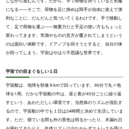
しながら進むんです。だから、手で荷物を持っていると邪魔
になる――そこで、荷物を足に挟めば両手が自由に使えて便
利なことに、だんだんと気づいてくるわけです。手で移動し
て、足で荷物を運ぶ――無重力だと手足の使い方もちょっと
変わってきます。常識やものの見方が覆されてしまうという
のは面白い体験です。ドアノブを回そうとすると、自分の体
が回ってしまう。宇宙はやはり不思議な世界です。
宇宙での目まぐるしい１日
宇宙船は、地球を秒速８kmで回っています。90分で丸々地
球を1周。だから宇宙船の中は、昼と夜が45分ごとに繰り返
すという、あわただしい環境です。当然体のリズムが混乱す
るので、宇宙船の中でも１日は24時間と決めて生活していま
す。ただ、寝ている間も外の景色は明るかったり、木漏れ日
が漏れてきたりと、生体リズムは少なからずストレスを受け