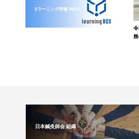
Eラーニング研修 NELS
令
務
日本鍼灸師会 組織