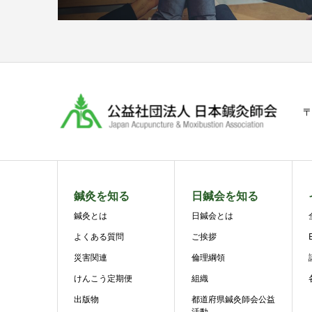
〒
鍼灸を知る
日鍼会を知る
鍼灸とは
日鍼会とは
よくある質問
ご挨拶
災害関連
倫理綱領
けんこう定期便
組織
出版物
都道府県鍼灸師会公益
活動