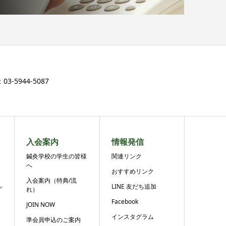
3-5944-5087
入会案内
情報発信
鍼灸学校の学生の皆様
関連リンク
へ
おすすめリンク
入会案内（特典/流
ル
LINE 友だち追加
れ）
Facebook
JOIN NOW
インスタグラム
準会員申込のご案内