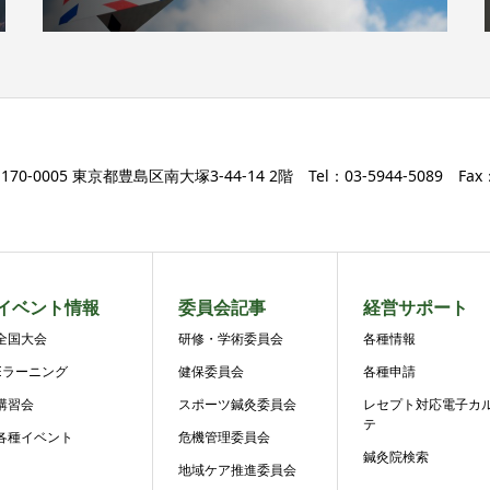
170-0005 東京都豊島区南大塚3-44-14 2階 Tel：03-5944-5089 Fax：0
イベント情報
委員会記事
経営サポート
全国大会
研修・学術委員会
各種情報
Eラーニング
健保委員会
各種申請
講習会
スポーツ鍼灸委員会
レセプト対応電子カ
テ
各種イベント
危機管理委員会
鍼灸院検索
地域ケア推進委員会