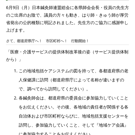
6月9日（月）日本鍼灸師連盟総会に各県師会会長・役員の先生方
のご出席のお陰で、議員の方々も動き、はり師・きゅう師が厚労
省発出の公的種類に明記されました。先生方のご協力に感謝申し
上げます。
さて、都道府県庁へ！ 市区町村へ！ 行動開始！
「医療・介護サービスの提供体制改革後の姿（サービス提供体制
から）」
この地域包括ケアシステムの図を持って、各都道府県の老
人保健課に訪問（都道府県庁によって名称が違いますの
で、調べてから訪問してください）。
各鍼灸師会は、都道府県の委員会に参加協力していくこと
をお伝えください。その後、各地域の責任者が関係する各
自治体および市区町村ならびに、地域包括支援センターを
訪問し、参加協力していくこと、そして『地域ケア会議』
に参加協力することをお伝えください。