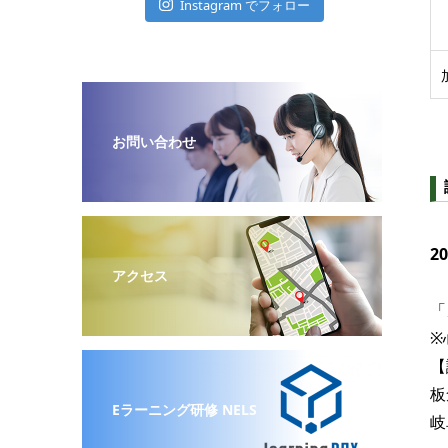
Instagram でフォロー
お問い合わせ
2
アクセス
「
※
【
板
Eラーニング研修 NELS
岐