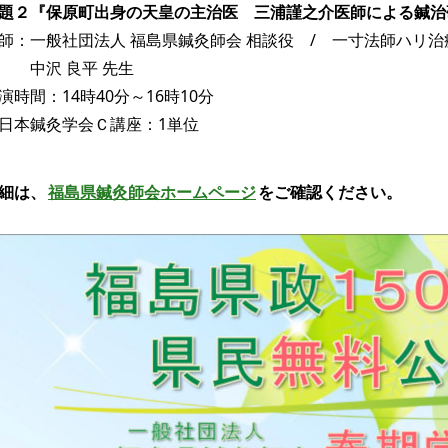
題２『保原町出身の天皇の主治医 三浦謹之介医師による鍼治
師：一般社団法人 福島県鍼灸師会 相談役 / 一寸法師ハリ治
中沢 良平 先生
演時間：14時40分～16時10分
日本鍼灸学会Ｃ講座：1単位
細は、
福島県鍼灸師会ホームページ
をご確認ください。