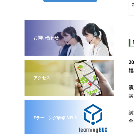
お問い合わせ
2
福
アクセス
演
講
講
Eラーニング研修 NELS
全