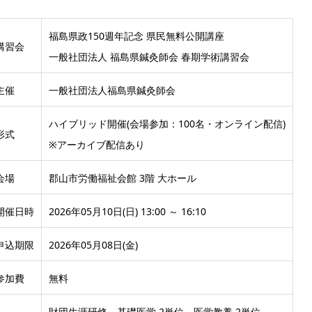
福島県政150週年記念 県民無料公開講座
講習会
一般社団法人 福島県鍼灸師会 春期学術講習会
主催
一般社団法人福島県鍼灸師会
ハイブリッド開催(会場参加：100名・オンライン配信)
形式
※アーカイブ配信あり
会場
郡山市労働福祉会館 3階 大ホール
開催日時
2026年05月10日(日) 13:00 ～ 16:10
申込期限
2026年05月08日(金)
参加費
無料
財団生涯研修 基礎医学 2単位、医学教養 2単位