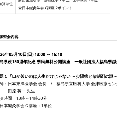
加算単位
全日本鍼灸学会 C講座 2ポイント
講習会内容
026年05月10日(日) 13:00 ～ 16:10
島県政150週年記念 県民無料公開講座 一般社団法人福島県鍼
題１『口が苦いのは人生だけじゃない －少陽病と柴胡剤の謎
師：日本東洋医学会 会長 / 福島県立医科大学 会津医療セン
田原 英一 先生
演時間：13時～14時30分
日本鍼灸学会Ｃ講座：1単位