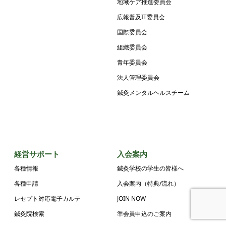
地域ケア推進委員会
広報普及IT委員会
国際委員会
組織委員会
青年委員会
法人管理委員会
鍼灸メンタルヘルスチーム
経営サポート
入会案内
各種情報
鍼灸学校の学生の皆様へ
各種申請
入会案内（特典/流れ）
レセプト対応電子カルテ
JOIN NOW
鍼灸院検索
準会員申込のご案内