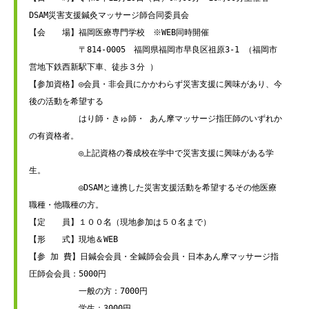
DSAM災害支援鍼灸マッサージ師合同委員会

【会　　場】福岡医療専門学校　※WEB同時開催 

　　　　　　〒814-0005　福岡県福岡市早良区祖原3-1 （福岡市
営地下鉄西新駅下車、徒歩３分 ）

【参加資格】◎会員・非会員にかかわらず災害支援に興味があり、今
後の活動を希望する

　　　　　　はり師・きゅ師・ あん摩マッサージ指圧師のいずれか
の有資格者。

　　　　　　◎上記資格の養成校在学中で災害支援に興味がある学
生。

　　　　　　◎DSAMと連携した災害支援活動を希望するその他医療
職種・他職種の方。

【定　　員】１００名（現地参加は５０名まで）

【形　　式】現地＆WEB

【参 加 費】日鍼会会員・全鍼師会会員・日本あん摩マッサージ指
圧師会会員：5000円

　　　　　　一般の方：7000円

　　　　　　学生：3000円
