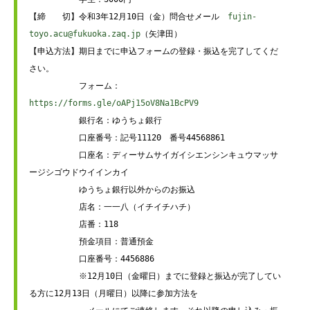
【締　　切】令和3年12月10日（金）問合せメール　
fujin-
toyo.acu@fukuoka.zaq.jp
（矢津田） 

【申込方法】期日までに申込フォームの登録・振込を完了してくだ
さい。

　　　　　　フォーム：
https://forms.gle/oAPj15oV8Na1BcPV9
　　　　　　銀行名：ゆうちょ銀行

　　　　　　口座番号：記号11120　番号44568861

　　　　　　口座名：ディーサムサイガイシエンシンキュウマッサ
ージシゴウドウイインカイ

　　　　　　ゆうちょ銀行以外からのお振込

　　　　　　店名：一一八（イチイチハチ）

　　　　　　店番：118

　　　　　　預金項目：普通預金

　　　　　　口座番号：4456886 

　　　　　　※12月10日（金曜日）までに登録と振込が完了してい
る方に12月13日（月曜日）以降に参加方法を
