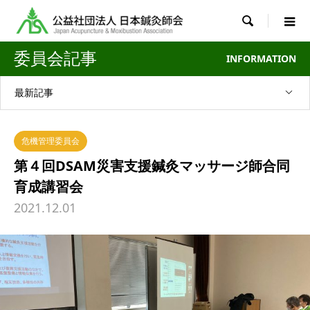

委員会記事
INFORMATION
最新記事
危機管理委員会
第４回DSAM災害支援鍼灸マッサージ師合同
育成講習会
2021.12.01