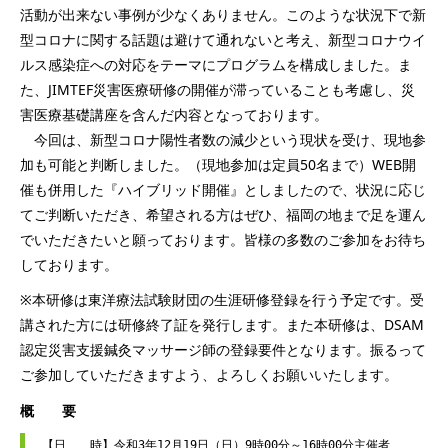
活動が出来ない事例が少なくありません。このような状況下で新
型コロナに関する話題は避けて通れないと考え、新型コロナウイ
ルス感染症への対応をテーマにプログラムを構成しました。ま
た、JIMTEF災害医療研修の開催が滞っていることも考慮し、災
害医療基礎講座を含んだ内容となっております。
今回は、新型コロナ陽性者数の減少という現状を受け、現地参
加も可能と判断しました。（現地参加は定員50名まで）WEB開
催も併用した『ハイブリッド開催』としましたので、状況に応じ
てご判断いただき、希望される方はぜひ、福岡の地まで足を運ん
でいただきたいと願っております。皆様の多数のご参加をお待ち
しております。
※本研修は東洋療法試験財団の生涯研修登録を行う予定です。受
講された方には研修終了証を発行します。また本研修は、DSAM
認定災害支援鍼灸マッサージ師の登録要件となります。振るって
ご参加していただきますよう、よろしくお願いいたします。
概 要
【日　　時】令和3年12月19日（日）9時00分～16時00分主催者