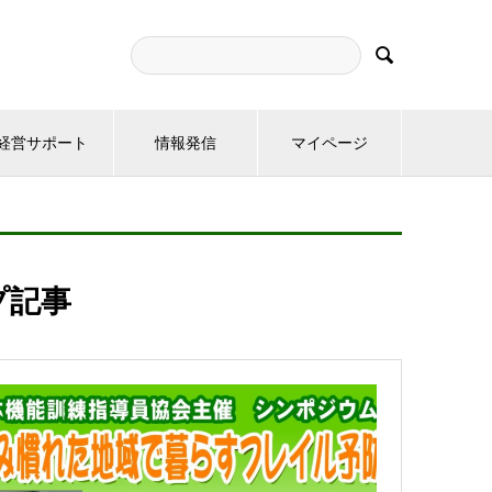

経営サポート
情報発信
マイページ
プ記事