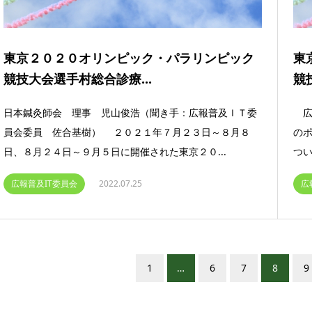
東京２０２０オリンピック・パラリンピック
東
競技大会選手村総合診療...
競
日本鍼灸師会 理事 児山俊浩（聞き手：広報普及ＩＴ委
広
員会委員 佐合基樹） ２０２１年７月２３日～８月８
の
日、８月２４日～９月５日に開催された東京２０...
つい
広報普及IT委員会
2022.07.25
広
1
…
6
7
8
9