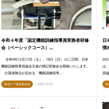
令和４年度「認定機能訓練指導員実務者研修
日
会（ベーシックコース）...
慣
令和4年12月17日（土）、18日（日） の二日間、日本
20
機能訓練指導員協会主催の標記研修会を開催いたします。
は
介護保険法が定める「機能訓練指導...
員協
地域ケア推進委員会
2022.10.20
地