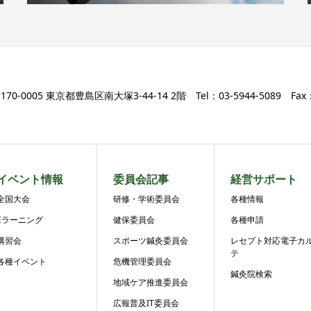
170-0005 東京都豊島区南大塚3-44-14 2階 Tel：03-5944-5089 Fax：0
イベント情報
委員会記事
経営サポート
全国大会
研修・学術委員会
各種情報
Eラーニング
健保委員会
各種申請
講習会
スポーツ鍼灸委員会
レセプト対応電子カ
テ
各種イベント
危機管理委員会
鍼灸院検索
地域ケア推進委員会
広報普及IT委員会