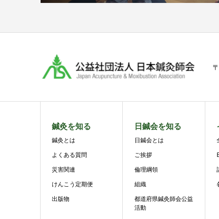
〒
鍼灸を知る
日鍼会を知る
鍼灸とは
日鍼会とは
よくある質問
ご挨拶
災害関連
倫理綱領
けんこう定期便
組織
出版物
都道府県鍼灸師会公益
活動