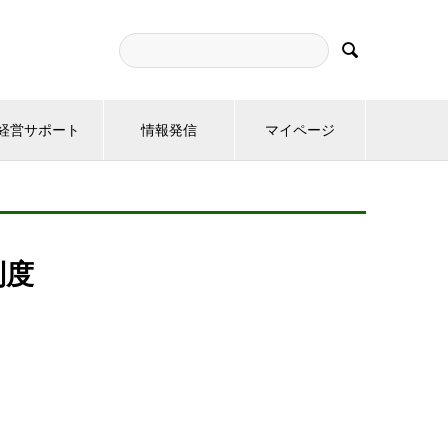

経営サポート
情報発信
マイページ
制度