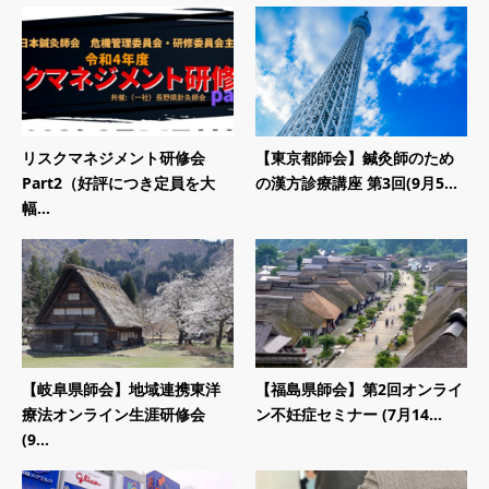
リスクマネジメント研修会
【東京都師会】鍼灸師のため
Part2（好評につき定員を大
の漢方診療講座 第3回(9月5...
幅...
【岐阜県師会】地域連携東洋
【福島県師会】第2回オンライ
療法オンライン生涯研修会
ン不妊症セミナー (7月14...
(9...