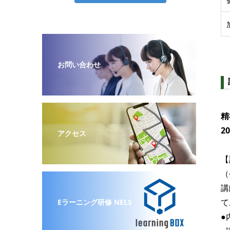
お問い合わせ
精
2
アクセス
【
（
講
て
Eラーニング研修 NELS
●