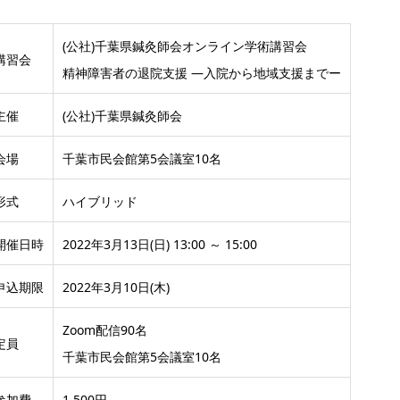
(公社)千葉県鍼灸師会オンライン学術講習会
講習会
精神障害者の退院支援 —入院から地域支援までー
主催
(公社)千葉県鍼灸師会
会場
千葉市民会館第5会議室10名
形式
ハイブリッド
開催日時
2022年3月13日(日) 13:00 ～ 15:00
申込期限
2022年3月10日(木)
Zoom配信90名
定員
千葉市民会館第5会議室10名
参加費
1,500円