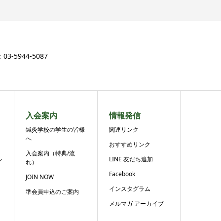
3-5944-5087
入会案内
情報発信
鍼灸学校の学生の皆様
関連リンク
へ
おすすめリンク
入会案内（特典/流
ル
LINE 友だち追加
れ）
Facebook
JOIN NOW
インスタグラム
準会員申込のご案内
メルマガ アーカイブ