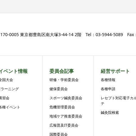
170-0005 東京都豊島区南大塚3-44-14 2階 Tel：03-5944-5089 Fax：0
イベント情報
委員会記事
経営サポート
全国大会
研修・学術委員会
各種情報
Eラーニング
健保委員会
各種申請
講習会
スポーツ鍼灸委員会
レセプト対応電子カ
テ
各種イベント
危機管理委員会
鍼灸院検索
地域ケア推進委員会
広報普及IT委員会
国際委員会