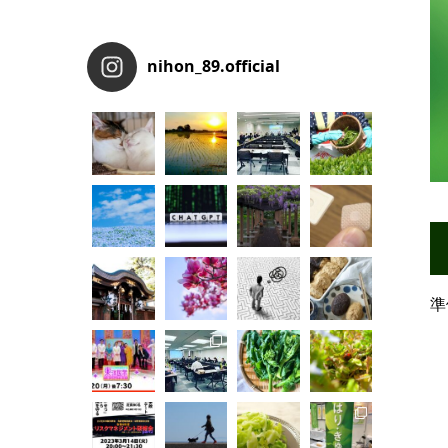
nihon_89.official
準