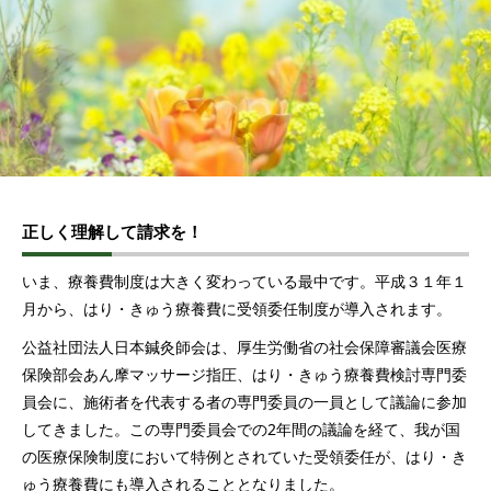
正しく理解して請求を！
いま、療養費制度は大きく変わっている最中です。平成３１年１
月から、はり・きゅう療養費に受領委任制度が導入されます。
公益社団法人日本鍼灸師会は、厚生労働省の社会保障審議会医療
保険部会あん摩マッサージ指圧、はり・きゅう療養費検討専門委
員会に、施術者を代表する者の専門委員の一員として議論に参加
してきました。この専門委員会での2年間の議論を経て、我が国
の医療保険制度において特例とされていた受領委任が、はり・き
ゅう療養費にも導入されることとなりました。