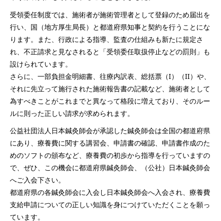
受領委任制度では、施術者が施術管理者として登録のため届出を
行い、国（地方厚生局長）と都道府県知事と契約を行うことにな
ります。また、行政による指導、監査の仕組みも新たに規定さ
れ、不正請求と見なされると「受領委任取扱停止などの罰則」も
設けられています。
さらに、一部負担金明細書、往療内訳表、総括票（I）（II）や、
それに先立って施行された施術報告書の記載など、施術者として
為すべきことがこれまでと異なって格段に増えており、そのルー
ルに則った正しい請求が求められます。
公益社団法人日本鍼灸師会が承認した鍼灸師会は全国の都道府県
にあり、療養費に関する講習会、申請書の確認、申請書作成のた
めのソフトの頒布など、療養費の初歩から指導を行っていますの
で、ぜひ、この機会に都道府県鍼灸師会、（公社）日本鍼灸師会
へご入会下さい。
都道府県の各鍼灸師会に入会し日本鍼灸師会へ入会され、療養費
支給申請についての正しい知識を身につけていただくことを願っ
ています。