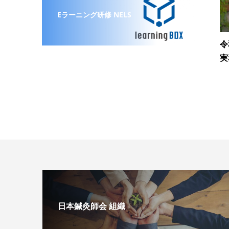
Eラーニング研修 NELS
令
実
日本鍼灸師会 組織