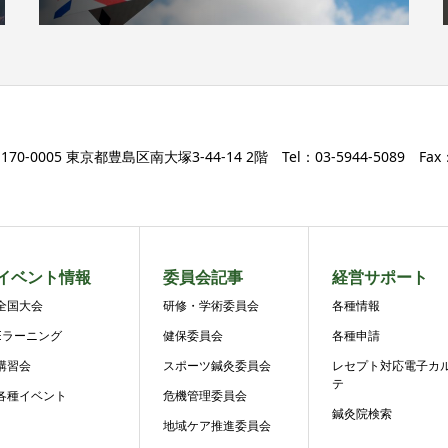
170-0005 東京都豊島区南大塚3-44-14 2階 Tel：03-5944-5089 Fax：0
イベント情報
委員会記事
経営サポート
全国大会
研修・学術委員会
各種情報
Eラーニング
健保委員会
各種申請
講習会
スポーツ鍼灸委員会
レセプト対応電子カ
テ
各種イベント
危機管理委員会
鍼灸院検索
地域ケア推進委員会