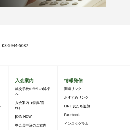
3-5944-5087
入会案内
情報発信
鍼灸学校の学生の皆様
関連リンク
へ
おすすめリンク
入会案内（特典/流
ル
LINE 友だち追加
れ）
Facebook
JOIN NOW
インスタグラム
準会員申込のご案内