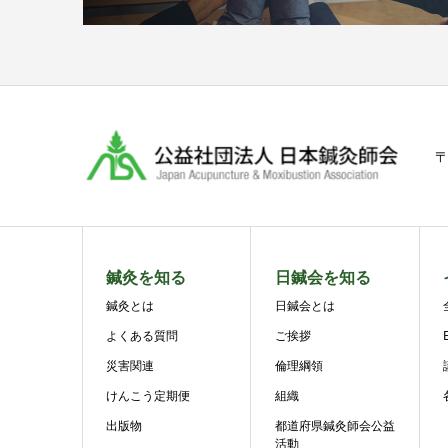
〒
鍼灸を知る
日鍼会を知る
鍼灸とは
日鍼会とは
よくある質問
ご挨拶
災害関連
倫理綱領
けんこう定期便
組織
出版物
都道府県鍼灸師会公益
活動